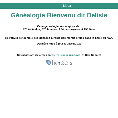
Lieux
Généalogie Bienvenu dit Delisle
Cette généalogie se compose de :
776 individus, 276 familles, 274 patronymes et 153 lieux
Retrouvez l'ensemble des données à l'aide des menus situés dans la barre du haut.
Dernière mise à jour le 21/01/2022
Ces pages ont été créées par
Heredis pour Windows
, © BSD Concept