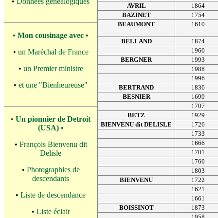
•
Données généalogiques
AVRIL
1864
BAZINET
1754
BEAUMONT
1610
• Mon cousinage avec •
BELLAND
1874
1960
•
un Maréchal de France
BERGNER
1993
•
un Premier ministre
1988
1996
•
et une "Bienheureuse"
BERTRAND
1836
BESNIER
1699
1707
BETZ
1929
• Un pionnier de Detroit
BIENVENU dit DELISLE
1726
(USA) •
1733
1666
•
François Bienvenu dit
1701
Delisle
1760
•
Photographies de
1803
descendants
BIENVENU
1722
1621
•
Liste de descendance
1661
BOISSINOT
1873
•
Liste éclair
1958