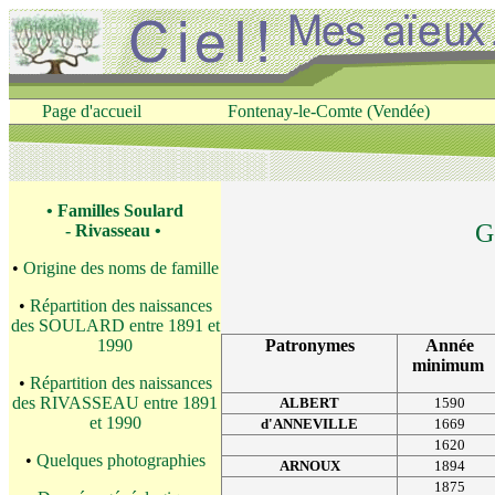
Page d'accueil
Fontenay-le-Comte (Vendée)
• Familles Soulard
G
- Rivasseau •
•
Origine des noms de famille
•
Répartition des naissances
des SOULARD entre 1891 et
1990
Patronymes
Année
minimum
•
Répartition des naissances
des RIVASSEAU entre 1891
ALBERT
1590
et 1990
d'ANNEVILLE
1669
1620
•
Quelques photographies
ARNOUX
1894
1875