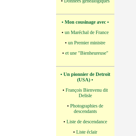
•
Données généalogiques
• Mon cousinage avec •
•
un Maréchal de France
•
un Premier ministre
•
et une "Bienheureuse"
• Un pionnier de Detroit
(USA) •
•
François Bienvenu dit
Delisle
•
Photographies de
descendants
•
Liste de descendance
•
Liste éclair