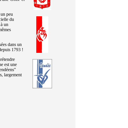
e un peu
ielle du
 à un
 mêmes
sées dans un
epuis 1793 !
prétendre
ne est une
vendéens"
s, largement