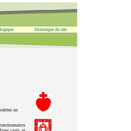
logique
Historique du site
oitrine un
onctionnaires
'une croix et