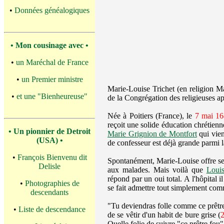
•
Données généalogiques
• Mon cousinage avec •
•
un Maréchal de France
•
un Premier ministre
Marie-Louise Trichet (en religion M
•
et une "Bienheureuse"
de la Congrégation des religieuses ap
Née à Poitiers (France), le
7 mai 1
reçoit une solide éducation chrétienne
• Un pionnier de Detroit
Marie Grignion de Montfort
qui vien
(USA) •
de confesseur est déjà grande parmi l
•
François Bienvenu dit
Spontanément, Marie-Louise offre ses 
Delisle
aux malades. Mais voilà que
Loui
répond par un oui total. A l'hôpital 
•
Photographies de
se fait admettre tout simplement com
descendants
"Tu deviendras folle comme ce prêtre"
•
Liste de descendance
de se vêtir d'un habit de bure grise (
2
Quelle folie de suivre "ce prêtre fou"